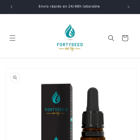
Ir
Envío rápido en 24/48h laborable
directamente
al contenido
Carrito
Ir
directamente
a la
información
del producto