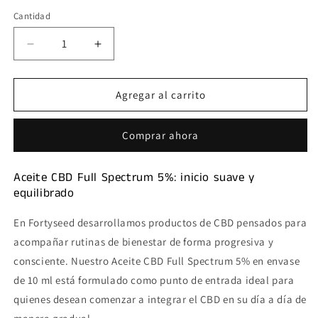
Cantidad
Reducir
Aumentar
cantidad
cantidad
para
para
Aceite
Aceite
Agregar al carrito
CBD
CBD
Full
Full
Comprar ahora
Spectrum
Spectrum
5%
5%
Aceite CBD Full Spectrum 5%: inicio suave y
equilibrado
En Fortyseed desarrollamos productos de CBD pensados para
acompañar rutinas de bienestar de forma progresiva y
consciente. Nuestro Aceite CBD Full Spectrum 5% en envase
de 10 ml está formulado como punto de entrada ideal para
quienes desean comenzar a integrar el CBD en su día a día de